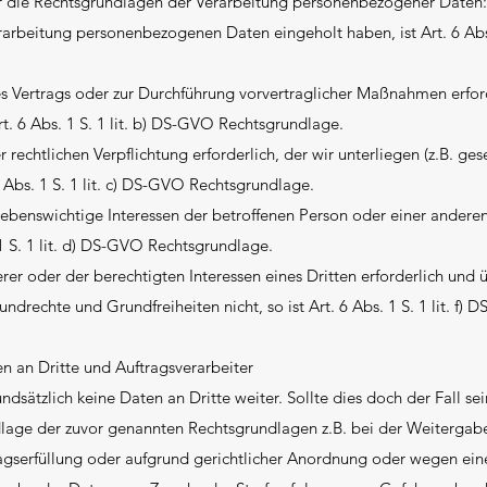
r die Rechtsgrundlagen der Verarbeitung personenbezogener Daten:
rarbeitung personenbezogenen Daten eingeholt haben, ist Art. 6 Abs. 1
nes Vertrags oder zur Durchführung vorvertraglicher Maßnahmen erford
Art. 6 Abs. 1 S. 1 lit. b) DS-GVO Rechtsgrundlage.
r rechtlichen Verpflichtung erforderlich, der wir unterliegen (z.B. ges
6 Abs. 1 S. 1 lit. c) DS-GVO Rechtsgrundlage.
 lebenswichtige Interessen der betroffenen Person oder einer anderen
 1 S. 1 lit. d) DS-GVO Rechtsgrundlage.
erer oder der berechtigten Interessen eines Dritten erforderlich und
ndrechte und Grundfreiheiten nicht, so ist Art. 6 Abs. 1 S. 1 lit. f)
 an Dritte und Auftragsverarbeiter
dsätzlich keine Daten an Dritte weiter. Sollte dies doch der Fall se
dlage der zuvor genannten Rechtsgrundlagen z.B. bei der Weitergab
agserfüllung oder aufgrund gerichtlicher Anordnung oder wegen ein