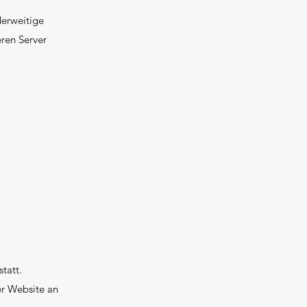
derweitige
ren Server
tatt.
er Website an