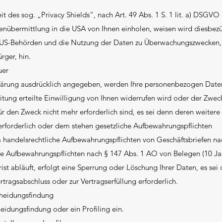
 des sog. „Privacy Shields“, nach Art. 49 Abs. 1 S. 1 lit. a) DSGVO
tenübermittlung in die USA von Ihnen einholen, weisen wird diesbezü
ch US-Behörden und die Nutzung der Daten zu Überwachungszwecken,
rger, hin.
uer
rklärung ausdrücklich angegeben, werden Ihre personenbezogen Date
itung erteilte Einwilligung von Ihnen widerrufen wird oder der Zweck
ür den Zweck nicht mehr erforderlich sind, es sei denn deren weitere
rforderlich oder dem stehen gesetzliche Aufbewahrungspflichten
a handelsrechtliche Aufbewahrungspflichten von Geschäftsbriefen na
che Aufbewahrungspflichten nach § 147 Abs. 1 AO von Belegen (10 J
st abläuft, erfolgt eine Sperrung oder Löschung Ihrer Daten, es sei
rtragsabschluss oder zur Vertragserfüllung erforderlich.
cheidungsfindung
eidungsfindung oder ein Profiling ein.