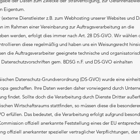
usgabe der Daten zum Zwecke der Strafverfolgung, zur Gefahrenabwe
en Eigentum.
r (externe Dienstleister z.B. zum Webhosting unserer Websites und 
nn im Rahmen einer Vereinbarung zur Auftragsverarbeitung an die
eben werden, erfolgt dies immer nach Art. 28 DS-GVO. Wir wählen 
ontrollieren diese regelmäßig und haben uns ein Weisungsrecht hinsic
n die Auftragsverarbeiter geeignete technische und organisatorisc
Datenschutzvorschriften gem. BDSG n.F. und DS-GVO einhalten
äischen Datenschutz-Grundverordnung (DS-GVO) wurde eine einheit
uropa geschaffen. Ihre Daten werden daher vorwiegend durch Unter
g findet. Sollte doch die Verarbeitung durch Dienste Dritter außer
schen Wirtschaftsraums stattfinden, so müssen diese die besondere
VO erfüllen. Das bedeutet, die Verarbeitung erfolgt aufgrund besond
ommission offiziell anerkannte Feststellung eines der EU entsprech
 offiziell anerkannter spezieller vertraglicher Verpflichtungen, de