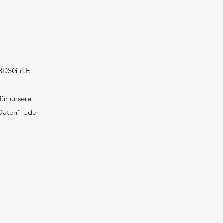
BDSG n.F.
r
für unsere
 Daten“ oder