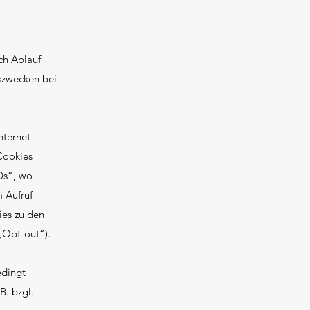
ch Ablauf
szwecken bei
nternet-
Cookies
Ds“, wo
 Aufruf
ies zu den
„Opt-out“).
edingt
B. bzgl.