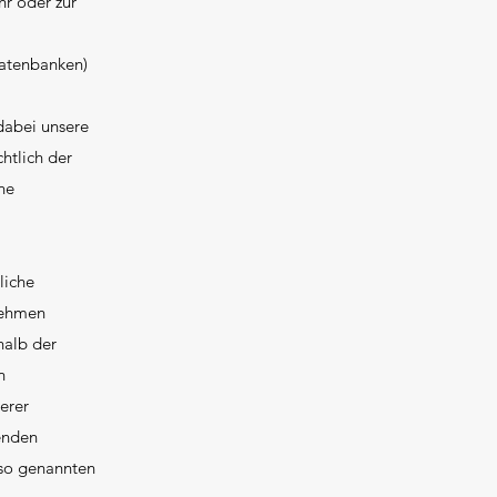
hr oder zur
Datenbanken)
dabei unsere
htlich der
he
liche
nehmen
halb der
n
erer
enden
r so genannten