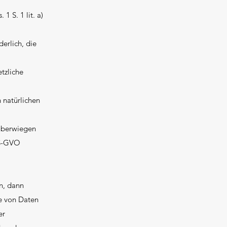
 S. 1 lit. a)
erlich, die
etzliche
 natürlichen
 überwiegen
 DS-GVO
in, dann
e von Daten
er