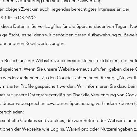
ie deren Optimierung und statistischen Auswertung.
 den obigen Zwecken auch liegendes berechtigtes Interesse an der
S.1 lit. f) DS-GVO.
 diese Daten in Server-Logfiles für die Speicherdauer von Tagen. Na
ch gelöscht, es sei denn wir benötigen deren Aufbewahrung zu Bewei
 oder anderen Rechtsverletzungen.
 Besuch unserer Website. Cookies sind kleine Textdateien, die Ihr I
d speichert. Wenn Sie unsere Website erneut aufrufen, geben diese 
h wiederzuerkennen. Zu den Cookies zählen auch die sog. „Nutzer-I
isierter Profile gespeichert werden. Wir informieren Sie dazu beim
ises auf unsere Datenschutzerklärung über die Verwendung von Cook
 dieser widersprechen bzw. deren Speicherung verhindern können (
terschieden:
ssentielle Cookies sind Cookies, die zum Betrieb der Webseite unb
ktionen der Webseite wie Logins, Warenkorb oder Nutzereingaben z.