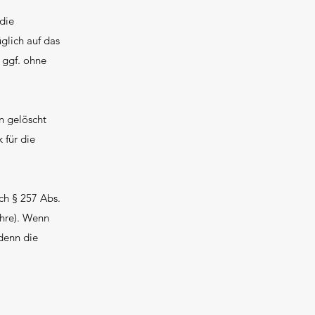
 die
glich auf das
 ggf. ohne
n gelöscht
 für die
ch § 257 Abs.
ahre). Wenn
 denn die